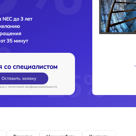
 NEC до 3 лет
 желанию
бращения
от 35 минут
я со специалистом
Оставить заявку
есь c
политикой конфиденциальности