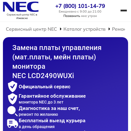
+7 (800) 101-14-79
Ежедневно с 9:00 до 21:00
Сервисный центр NEC
в
Позвонить
мне утром
Ижевске
Сервисный центр NEC
Каталог устройств
Ремонт 
Замена платы управления
(мат.платы, мейн платы)
монитора
NEC LCD2490WUXi
Официальный сервис
Гарантийное обслуживание
монитора NEC до 3 лет
Диагностика за наш счет,
ремонт по желанию
Бесплатный выезд курьера
в день обращения