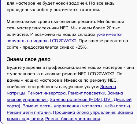
для мастеров не будет новой задачей. На все виды
проведенных работ у нас имеется гарантия.
Минимальные сроки выполнения ремонта. Мы большая
сеть мастерских техники NEC. Мы имеем более 20 тыс.
запчастей. И возможно на наших складах
уже имеется
запчасть на модель LCD20WGX2
. При заказе ремонта на
сайте - предоставляется скидка -25%.
Знаем свое дело
Будьте уверены в профессионализме наших мастеров - они
с уверенностью выполнят ремонт NEC LCD20WGX2. По
данным наших мастеров в Ижевске по ремонту NEC,
наиболее востребованы следующие услуги:
Замена
матрицы
,
Ремонт инвертора
,
Ремонт подсветки
,
Замена
кнопок управления
,
Замена разъёмов (HDMI, DVI, Дисплей
порта)
,
Замена платы управления (мат.платы, мейн платы)
,
Ремонт цепи питания
,
Прошивка блока управления
,
Замена
лампы подсветки
,
Ремонт блока управления
.