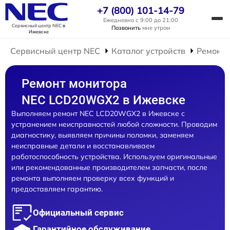
+7 (800) 101-14-79
Ежедневно с 9:00 до 21:00
Сервисный центр NEC
в
Позвонить
мне утром
Ижевске
Сервисный центр NEC
Каталог устройств
Ремонт 
Ремонт монитора
NEC LCD20WGX2 в Ижевске
Выполняем ремонт NEC LCD20WGX2 в Ижевске с
устранением неисправностей любой сложности. Проводим
диагностику, выявляем причины поломки, заменяем
неисправные детали и восстанавливаем
работоспособность устройства. Используем оригинальные
или рекомендованные производителем запчасти, после
ремонта выполняем проверку всех функций и
предоставляем гарантию.
Официальный сервис
Гарантийное обслуживание