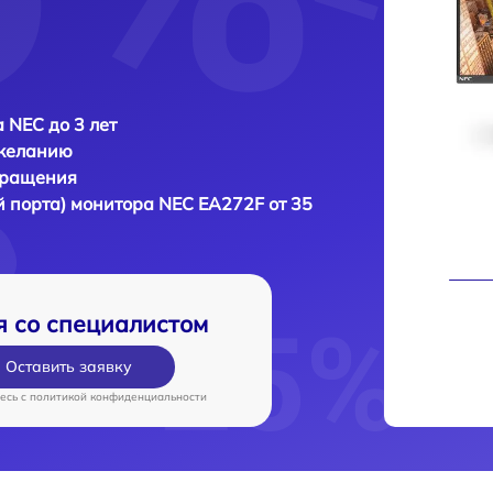
 NEC до 3 лет
 желанию
бращения
й порта) монитора
NEC EA272F от 35
я со специалистом
Оставить заявку
есь c
политикой конфиденциальности