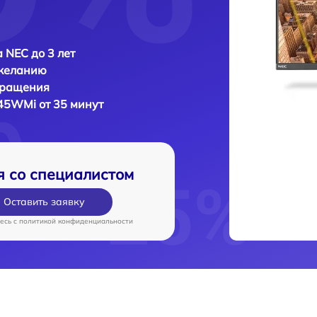
 NEC до 3 лет
 желанию
бращения
45WMi от 35 минут
я со специалистом
Оставить заявку
есь c
политикой конфиденциальности