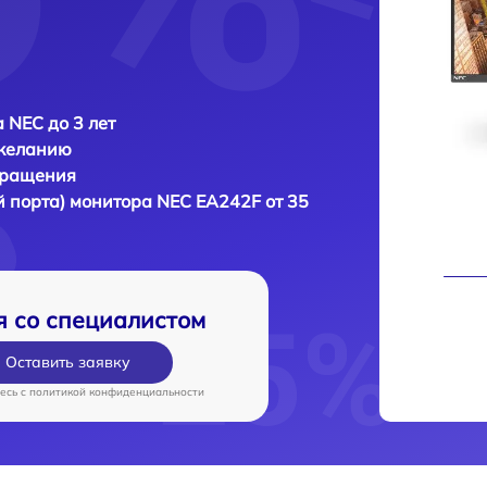
 NEC до 3 лет
 желанию
бращения
й порта) монитора
NEC EA242F от 35
я со специалистом
Оставить заявку
есь c
политикой конфиденциальности