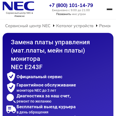
+7 (800) 101-14-79
Ежедневно с 9:00 до 21:00
Сервисный центр NEC
в
Позвонить
мне утром
Ижевске
Сервисный центр NEC
Каталог устройств
Ремонт 
Замена платы управления
(мат.платы, мейн платы)
монитора
NEC E243F
Официальный сервис
Гарантийное обслуживание
монитора NEC до 3 лет
Диагностика за наш счет,
ремонт по желанию
Бесплатный выезд курьера
в день обращения