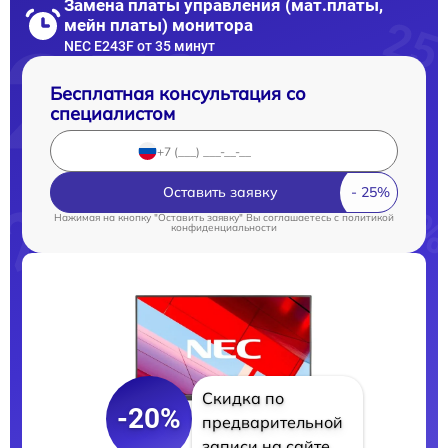
Замена платы управления (мат.платы,
мейн платы) монитора
NEC E243F от 35 минут
Бесплатная консультация со
специалистом
Оставить заявку
Нажимая на кнопку "Оставить заявку" Вы соглашаетесь c
политикой
конфиденциальности
Скидка по
-20%
предварительной
записи на сайте