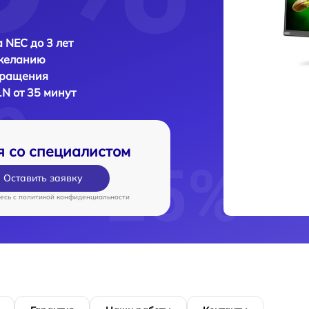
 NEC до 3 лет
 желанию
бращения
N от 35 минут
я со специалистом
Оставить заявку
есь c
политикой конфиденциальности