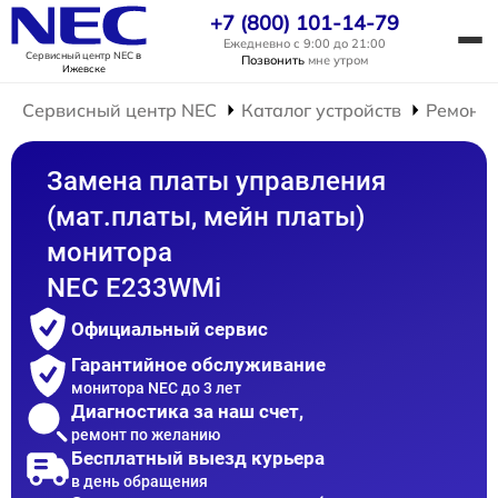
+7 (800) 101-14-79
Ежедневно с 9:00 до 21:00
Сервисный центр NEC
в
Позвонить
мне утром
Ижевске
Сервисный центр NEC
Каталог устройств
Ремонт 
Замена платы управления
(мат.платы, мейн платы)
монитора
NEC E233WMi
Официальный сервис
Гарантийное обслуживание
монитора NEC до 3 лет
Диагностика за наш счет,
ремонт по желанию
Бесплатный выезд курьера
в день обращения