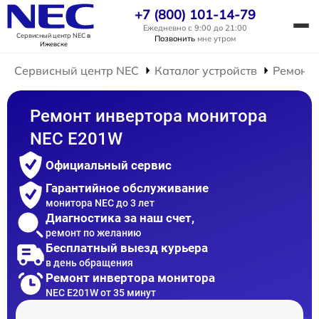
+7 (800) 101-14-79
Ежедневно с 9:00 до 21:00
Сервисный центр NEC
в
Позвонить
мне утром
Ижевске
Сервисный центр NEC
Каталог устройств
Ремонт 
Ремонт инвертора монитора
NEC E201W
Официальный сервис
Гарантийное обслуживание
монитора NEC до 3 лет
Диагностика за наш счет,
ремонт по желанию
Бесплатный выезд курьера
в день обращения
Ремонт инвертора монитора
NEC E201W от 35 минут