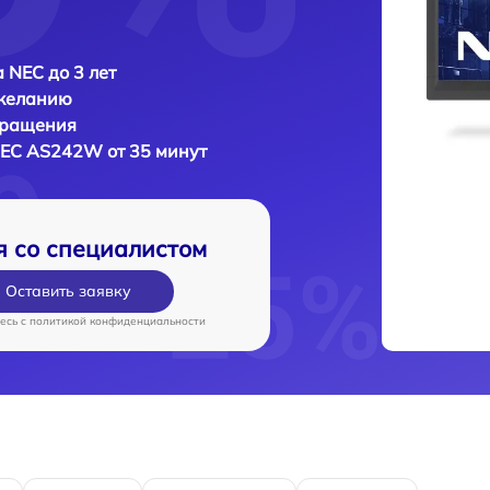
 NEC до 3 лет
 желанию
бращения
EC AS242W от 35 минут
я со специалистом
Оставить заявку
есь c
политикой конфиденциальности