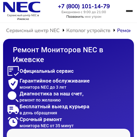
+7 (800) 101-14-79
Ежедневно с 9:00 до 21:00
Сервисный центр NEC
в
Позвонить
мне утром
Ижевске
Сервисный центр NEC
Каталог устройств
Ремонт 
Ремонт Мониторов NEC в
Ижевске
Официальный сервис
Гарантийное обслуживание
монитора NEC до 3 лет
Диагностика за наш счет,
ремонт по желанию
Бесплатный выезд курьера
в день обращения
Срочный ремонт
монитора NEC от 35 минут